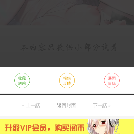
收藏
報錯
展開
網站
反饋
目錄
« 上一話
返回封面
下一話 »