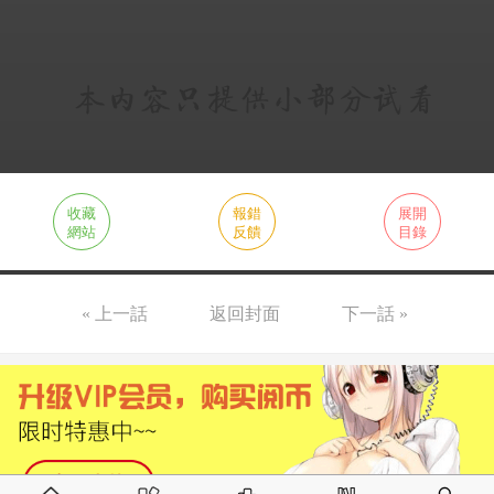
收藏
報錯
展開
網站
反饋
目錄
« 上一話
返回封面
下一話 »