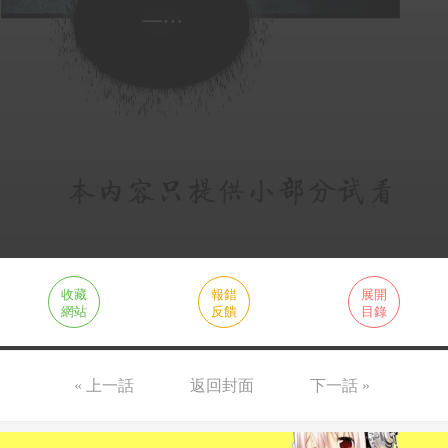
收藏
報錯
展開
網站
反饋
目錄
« 上一話
返回封面
下一話 »