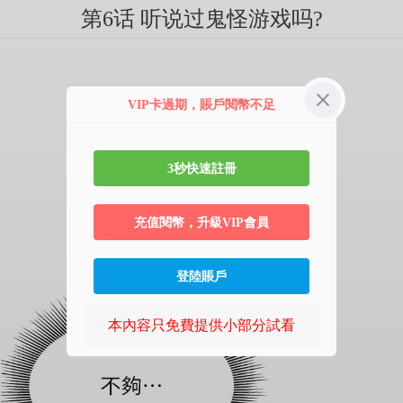
第6话 听说过鬼怪游戏吗?
VIP卡過期，賬戶閱幣不足
3秒快速註冊
充值閱幣，升級VIP會員
登陸賬戶
本內容只免費提供小部分試看