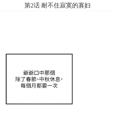
第2话 耐不住寂寞的寡妇