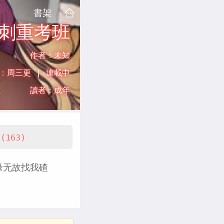
書架
刺重考班
作者：
未知
：
周三更 |
連載中
讀者：
成年
(163)
缘无故找我碴