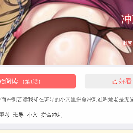
冲
狀態
始阅读
好看
(第1话)
考而冲刺苦读我却在班导的小穴里拼命冲刺谁叫她老是无
重考
班导
小穴
拼命冲刺