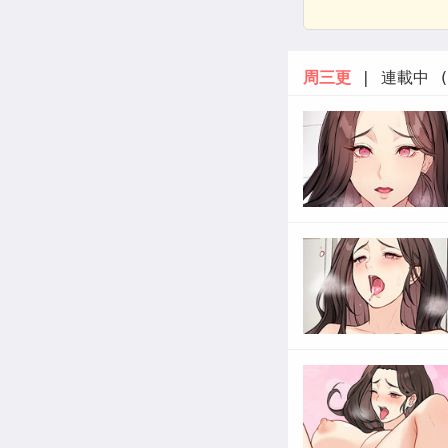
周三更
| 連載中 (