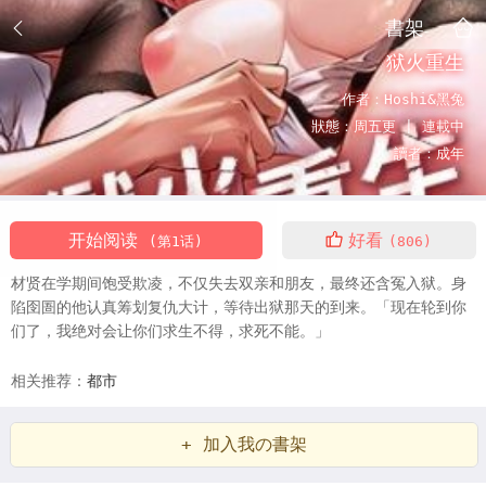
書架
狱火重生
作者：
Hoshi&黑兔
狀態：
周五更 |
連載中
讀者：
成年
开始阅读
好看
(第1话)
(806)
材贤在学期间饱受欺凌，不仅失去双亲和朋友，最终还含冤入狱。身
陷囹圄的他认真筹划复仇大计，等待出狱那天的到来。「现在轮到你
们了，我绝对会让你们求生不得，求死不能。」
相关推荐：
都市
+ 加入我の書架