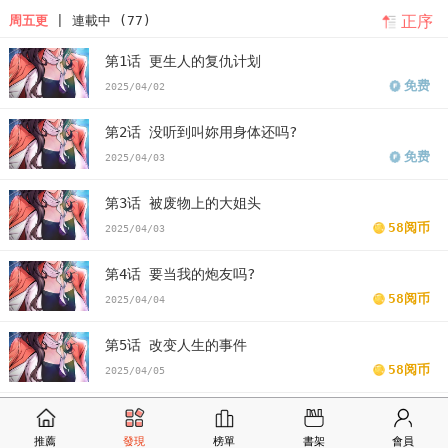
正序
周五更
| 連載中 (77)
第1话 更生人的复仇计划
免费
2025/04/02
第2话 没听到叫妳用身体还吗?
免费
2025/04/03
第3话 被废物上的大姐头
58阅币
2025/04/03
第4话 要当我的炮友吗?
58阅币
2025/04/04
第5话 改变人生的事件
58阅币
2025/04/05
第6话 你这样子是强奸!!!
58阅币
推薦
發現
榜單
書架
會員
2025/04/05