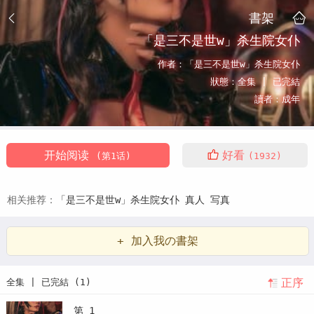
書架
「是三不是世w」杀生院女仆
作者：
「是三不是世w」杀生院女仆
狀態：
全集 |
已完結
讀者：
成年
开始阅读
好看
(第1话)
(1932)
相关推荐：
「是三不是世w」杀生院女仆
真人
写真
+ 加入我の書架
正序
全集 | 已完結 (1)
第 1