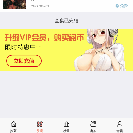
免费
2024/06/09
全集已完結
推薦
發現
榜單
書架
會員