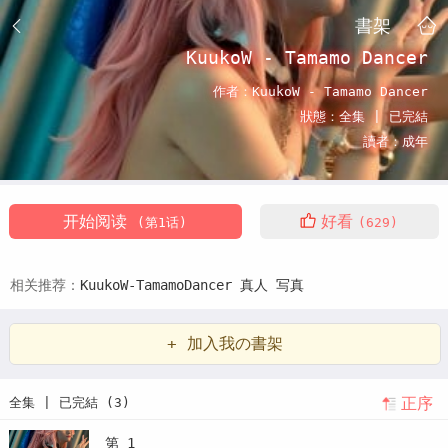
書架
KuukoW - Tamamo Dancer
作者：
KuukoW - Tamamo Dancer
狀態：
全集 |
已完結
讀者：
成年
开始阅读
好看
(第1话)
(629)
相关推荐：
KuukoW-TamamoDancer
真人
写真
+ 加入我の書架
正序
全集 | 已完結 (3)
第 1