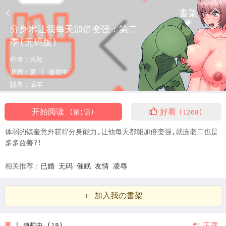
書架
分身术让我每天加倍变强：第二
季(无码版)
作者：
未知
狀態：
更 |
連載中
讀者：
成年
开始阅读
好看
(第1话)
(1268)
体弱的镇奎意外获得分身能力,让他每天都能加倍变强,就连老二也是
多多益善?!
相关推荐：
已婚
无码
催眠
友情
凌辱
+ 加入我の書架
正序
更
| 連載中 (18)