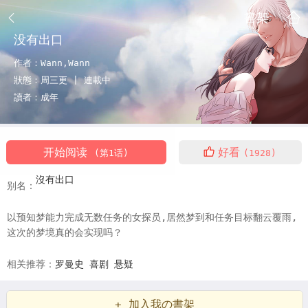
書架
没有出口
作者：
Wann,Wann
狀態：
周三更 |
連載中
讀者：
成年
开始阅读
好看
(第1话)
(1928)
沒有出口
别名：
以预知梦能力完成无数任务的女探员,居然梦到和任务目标翻云覆雨,
这次的梦境真的会实现吗？
相关推荐：
罗曼史
喜剧
悬疑
+ 加入我の書架